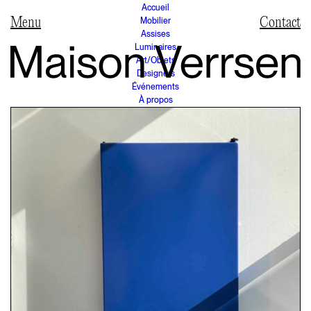
Accueil
Mobilier
Contact
Assises
Luminaires
Art/Objets
Designers
Événements
À propos