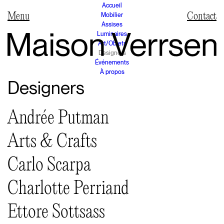
Accueil
Mobilier
Contact
Assises
Luminaires
Art/Objets
Designers
Événements
À propos
Designers
Andrée Putman
Arts & Crafts
Carlo Scarpa
Charlotte Perriand
Ettore Sottsass