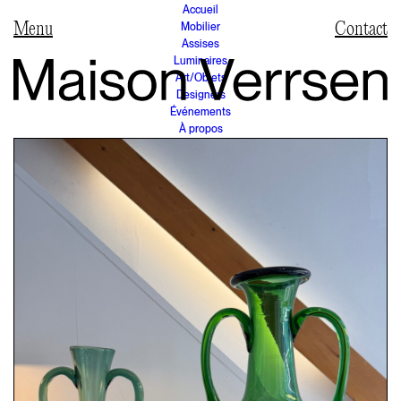
Accueil
Mobilier
Contact
Assises
Luminaires
Art/Objets
Designers
Événements
À propos