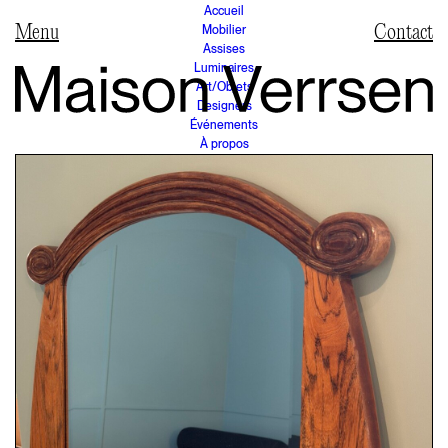
Accueil
Mobilier
Contact
Assises
Luminaires
Art/Objets
Designers
Événements
À propos