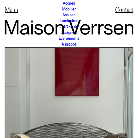
Accueil
Mobilier
Contact
Assises
Luminaires
Art/Objets
Designers
Événements
À propos