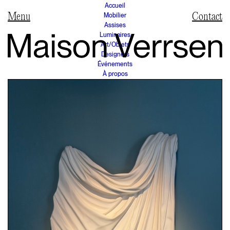
Accueil
Mobilier
Contact
Assises
Luminaires
Art/Objets
Designers
Événements
À propos