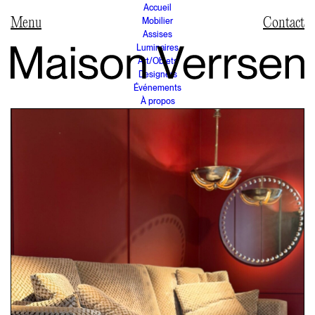
Accueil
Mobilier
Contact
Assises
Luminaires
Art/Objets
Designers
Événements
À propos