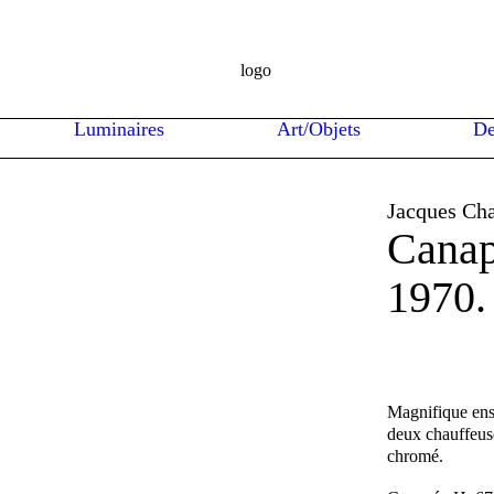
Luminaires
Art/Objets
De
Jacques Cha
Canap
1970.
Magnifique ens
deux chauffeuse
chromé.